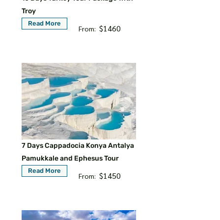
Troy
Read More
$1460
From:
7 Days Cappadocia Konya Antalya
Pamukkale and Ephesus Tour
Read More
$1450
From: