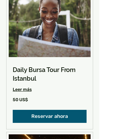
Daily Bursa Tour From
Istanbul
Leer más
50
50 US$
dólares
estadounidenses
Reservar ahora