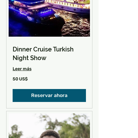
Dinner Cruise Turkish
Night Show
Leer más
50
50 US$
dólares
estadounidenses
Reservar ahora