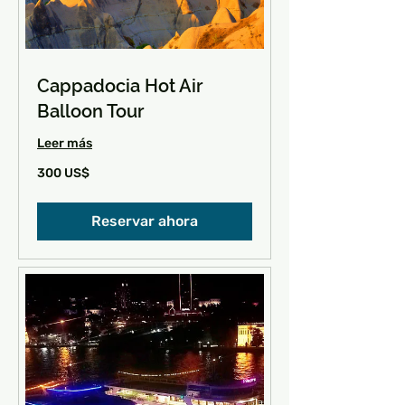
Cappadocia Hot Air
Balloon Tour
Leer más
300
300 US$
dólares
estadounidenses
Reservar ahora