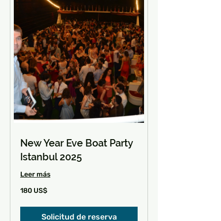
New Year Eve Boat Party
Istanbul 2025
Leer más
180
180 US$
dólares
estadounidenses
Solicitud de reserva