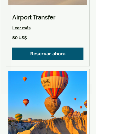
Airport Transfer
Leer más
50
50 US$
dólares
estadounidenses
Reservar ahora