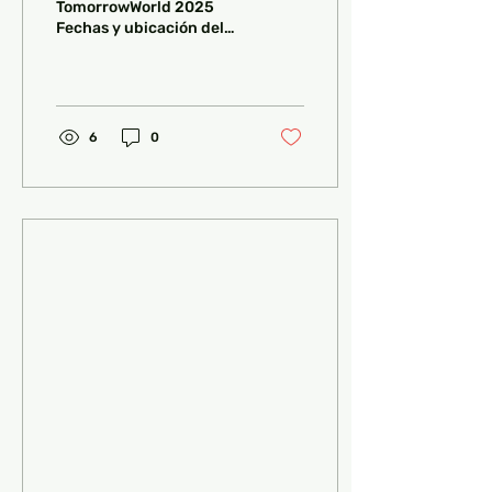
TomorrowWorld 2025
Fechas y ubicación del
festival Cartel y artistas
destacados Información
y compra de...
6
0