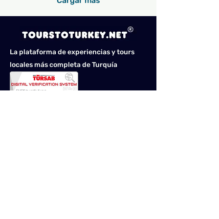
Cargar más
La plataforma de experiencias y tours
locales más completa de Turquía
Lláman
os:
Costumbres y tradiciones
locales
Opciones de transporte
Cambio de moneda y
métodos de pago.
Seguridad y proteccion
Envíanos un mensaje de
texto vía WhatsApp: