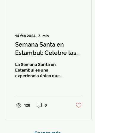
14 feb 2024
∙
3
min
Semana Santa en
Estambul: Celebre las
vacaciones en Turquía
La Semana Santa en
Estambul es una
experiencia única que
combina la rica historia
cultural de la ciudad con
las vibrantes
celebraciones...
128
0