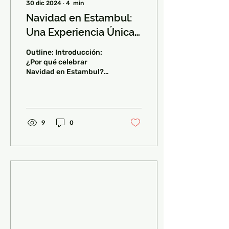
30 dic 2024
∙
4
min
Navidad en Estambul:
Una Experiencia Única
y Mágica
Outline: Introducción:
¿Por qué celebrar
Navidad en Estambul?
Tradiciones navideñas en
un país no cristiano
Lugares imprescindibles
para...
9
0