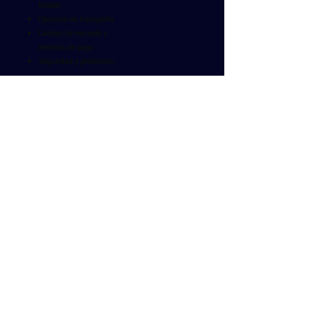
locales
Opciones de transporte
Cambio de moneda y
métodos de pago.
Seguridad y proteccion
Envíanos un mensaje de
texto vía WhatsApp:
+90 553 568 48 39
Email us:
info@tourstoturkey.net
Síganos:
Únete a
nosotros