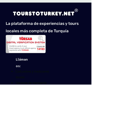
La plataforma de experiencias y tours
locales más completa de Turquía
Lláman
os:
Costumbres y tradiciones
locales
Opciones de transporte
Cambio de moneda y
métodos de pago.
Seguridad y proteccion
Envíanos un mensaje de
texto vía WhatsApp:
+90 553 568 48 39