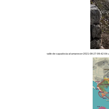
valle-de-capadocia-al-amanecer-2021-08-27-09-42-04-u