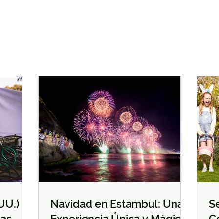
U.) -
Navidad en Estambul: Una
S
das
Experiencia Única y Mágica
C