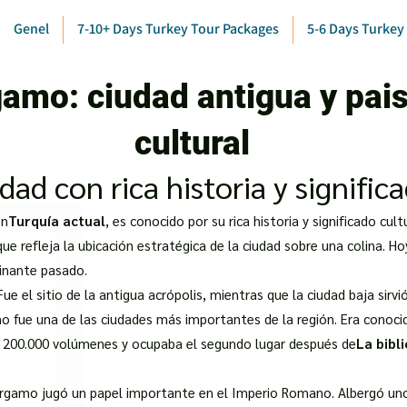
Genel
7-10+ Days Turkey Tour Packages
5-6 Days Turkey
amo: ciudad antigua y pais
cultural
ad con rica historia y signific
en
Turquía actual
, es conocido por su rica historia y significado cul
 que refleja la ubicación estratégica de la ciudad sobre una colina. H
inante pasado.
Fue el sitio de la antigua acrópolis, mientras que la ciudad baja sirv
o fue una de las ciudades más importantes de la región. Era conocid
e 200.000 volúmenes y ocupaba el segundo lugar después de
La bibl
érgamo jugó un papel importante en el Imperio Romano. Albergó un