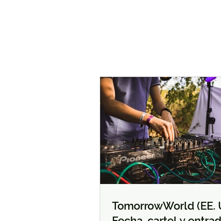
TomorrowWorld (EE. U
Fecha, cartel y entra