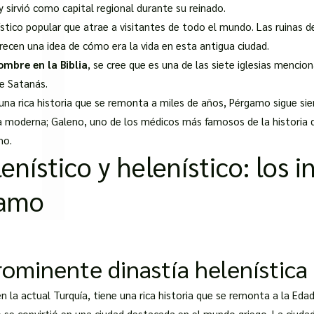
□
sirvió como capital regional durante su reinado.
stico popular que atrae a visitantes de todo el mundo. Las ruinas de
recen una idea de cómo era la vida en esta antigua ciudad.
ombre en la Biblia
, se cree que es una de las siete iglesias mencion
de Satanás.
 una rica historia que se remonta a miles de años, Pérgamo sigue si
na moderna; Galeno, uno de los médicos más famosos de la historia 
mo.
nístico y helenístico: los in
gamo
prominente dinastía helenístic
 la actual Turquía, tiene una rica historia que se remonta a la Eda
 se convirtió en una ciudad destacada en el mundo griego. La ciuda