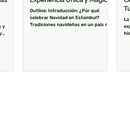
T
Outline: Introducción: ¿Por qué
celebrar Navidad en Estambul?
La
Tradiciones navideñas en un país no
 y
ex
cristiano Lugares imprescindibles
y
hi
para...
ción y
vi