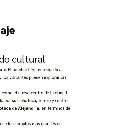
 Tour Packages
7 Days Turkey Tour Package
8 Days Turkey 
aje
ado cultural
tural. El nombre Pérgamo significa
oy los visitantes pueden explorar
las
ió como el nuevo centro de la ciudad.
o por su biblioteca, teatro y centro
ioteca de Alejandría.
en términos de
o de los templos más grandes de