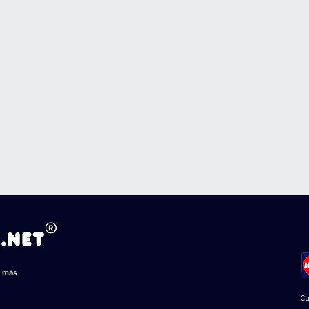
s más
Cu