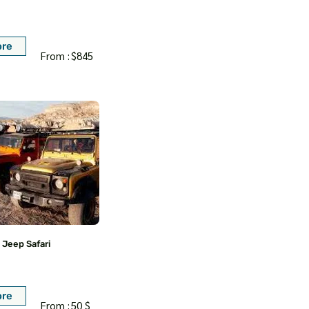
ore
From :
$845
Jeep Safari
ore
From :
50 $