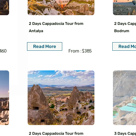
□
2 Days Cappadocia Tour from
2 Days Cap
Antalya
Bodrum
Read More
Read M
460
From :
$385
2 Days Cappadocia Tour from
3 Days Cap