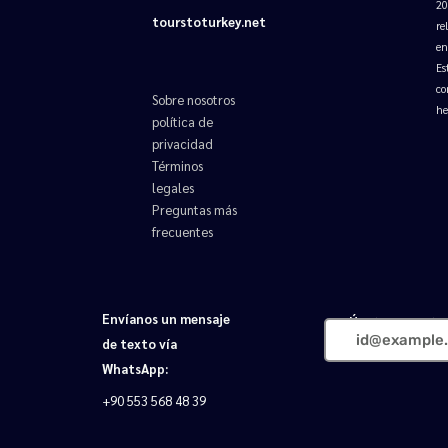
20
tourstoturkey.net
re
en
Es
co
Sobre nosotros
he
política de
privacidad
Términos
legales
Preguntas más
frecuentes
Envíanos un mensaje
Únete a nosotr
de texto vía
WhatsApp:
+90 553 568 48 39