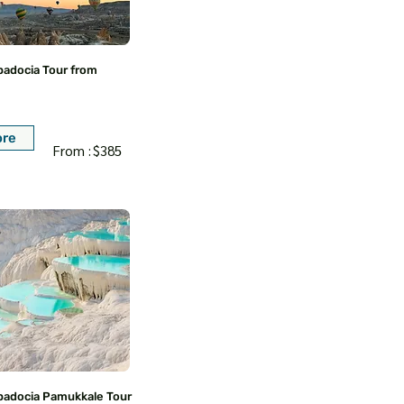
padocia Tour from
ore
From :
$385
padocia Pamukkale Tour