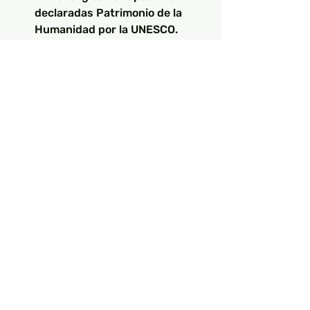
declaradas Patrimonio de la 
Humanidad por la UNESCO.
¿Cuáles son algunas 
experiencias únicas en 
Capadocia?
Respuesta:
 Experimenta la 
majestuosidad de un paseo en 
globo aerostático y explora la 
región a pie o en bicicleta. Estas 
actividades te brindarán 
perspectivas únicas y 
memorables.
¿Cómo puedo interactuar con la 
comunidad local?
Respuesta:
 Sumérgete en la 
cultura de Capadocia 
participando en eventos 
comunitarios y respetando las 