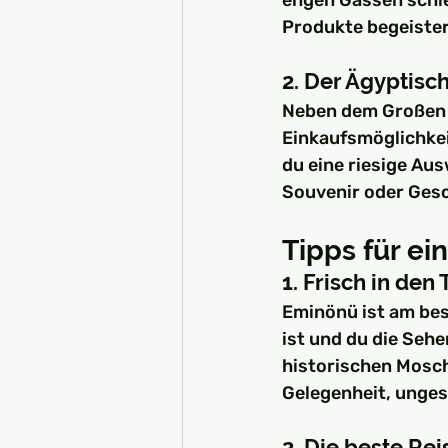
engen Gassen schle
Produkte begeister
2. Der Ägyptisc
Neben dem Großen B
Einkaufsmöglichkei
du eine riesige Aus
Souvenir oder Ges
Tipps für ei
1. Frisch in den
Eminönü ist am bes
ist und du die Seh
historischen Mosch
Gelegenheit, unges
2. Die beste Rei