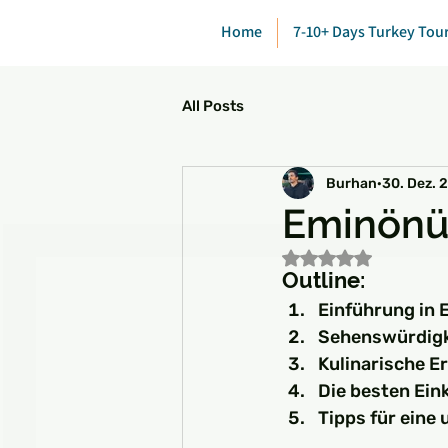
Home
7-10+ Days Turkey Tou
All Posts
Burhan
30. Dez. 
Eminönü:
Mit NaN von 5 Ste
Outline:
Einführung in 
Sehenswürdigke
Kulinarische E
Die besten Ein
Tipps für eine