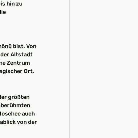
s hin zu 
ie 
önü bist. Von 
der Altstadt 
che Zentrum 
agischer Ort.
der größten 
 berühmten 
Moschee auch 
ablick von der 