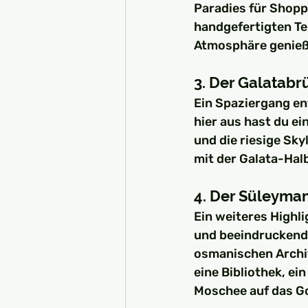
Paradies für Shopp
handgefertigten Te
Atmosphäre genieß
3. Der Galatabr
Ein Spaziergang en
hier aus hast du ei
und die riesige Sky
mit der Galata-Hal
4. Der Süleym
Ein weiteres Highl
und beeindruckend
osmanischen Archi
eine Bibliothek, ei
Moschee auf das Go