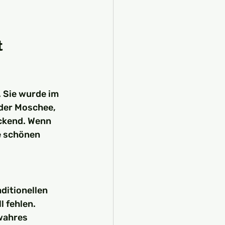
 
 Sie wurde im 
 der Moschee, 
ckend. Wenn 
e schönen 
ditionellen 
 fehlen. 
wahres 