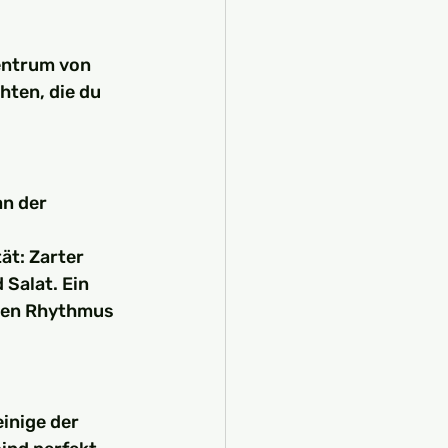
entrum von 
hten, die du 
n der 
ät: Zarter 
Salat. Ein 
chen Rhythmus 
inige der 