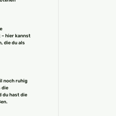
botenen 
e 
– hier kannst 
 die du als 
l noch ruhig 
 die 
 du hast die 
ßen.