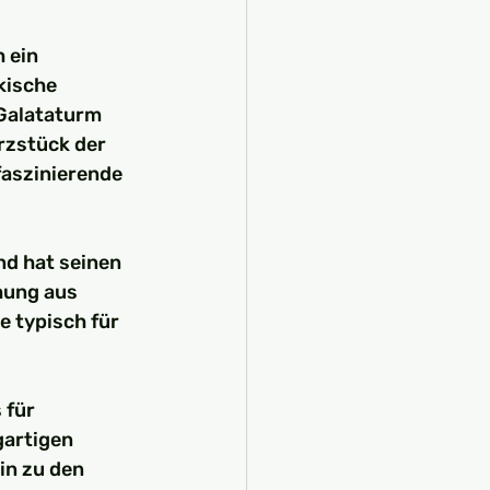
 ein 
kische 
Galataturm 
rzstück der 
faszinierende 
d hat seinen 
hung aus 
 typisch für 
für 
gartigen 
in zu den 