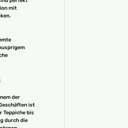
ind perfekt 
ion mit 
cken.
hmte 
knusprigem 
che 
ü
inem der 
Geschäften ist 
 Teppiche bis 
g durch die 