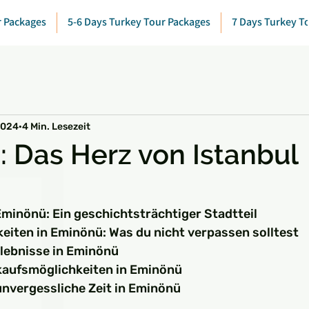
r Packages
5-6 Days Turkey Tour Packages
7 Days Turkey T
2024
4 Min. Lesezeit
 Das Herz von Istanbul
rnen bewertet.
Eminönü: Ein geschichtsträchtiger Stadtteil
iten in Eminönü: Was du nicht verpassen solltest
rlebnisse in Eminönü
kaufsmöglichkeiten in Eminönü
 unvergessliche Zeit in Eminönü