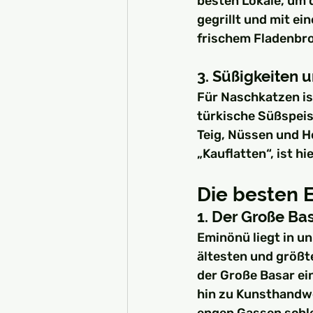
besten Lokale, um d
gegrillt und mit ei
frischem Fladenbr
3. Süßigkeiten 
Für Naschkatzen is
türkische Süßspeis
Teig, Nüssen und H
„Kauflatten“, ist h
Die besten 
1. Der Große Bas
Eminönü liegt in u
ältesten und größt
der Große Basar ei
hin zu Kunsthandwe