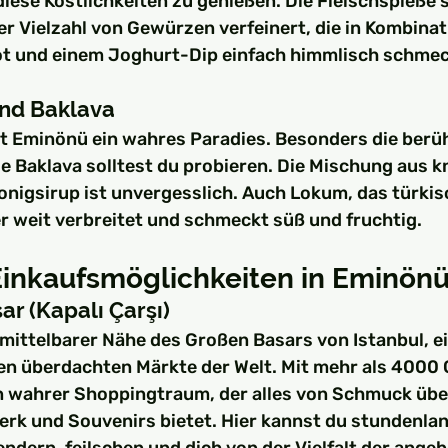
iese Köstlichkeiten zu genießen. Die Fleischspieße s
ner Vielzahl von Gewürzen verfeinert, die in Kombinat
ot und einem Joghurt-Dip einfach himmlisch schme
und Baklava
t Eminönü ein wahres Paradies. Besonders die berü
e Baklava solltest du probieren. Die Mischung aus 
onigsirup ist unvergesslich. Auch Lokum, das türkis
ier weit verbreitet und schmeckt süß und fruchtig.
Einkaufsmöglichkeiten in Eminön
ar (Kapalı Çarşı)
nmittelbarer Nähe des Großen Basars von Istanbul, e
en überdachten Märkte der Welt. Mit mehr als 4000 
n wahrer Shoppingtraum, der alles von Schmuck über
rk und Souvenirs bietet. Hier kannst du stundenlan