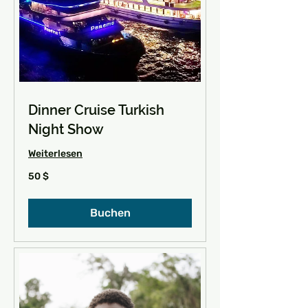
Dinner Cruise Turkish
Night Show
Weiterlesen
50
50 $
US-
Dollar
Buchen