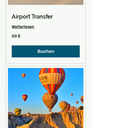
Airport Transfer
Weiterlesen
50
50 $
US-
Dollar
Buchen