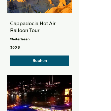
Cappadocia Hot Air
Balloon Tour
Weiterlesen
300
300 $
US-
Dollar
Buchen