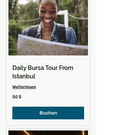
Daily Bursa Tour From
Istanbul
Weiterlesen
50
50 $
US-
Dollar
Buchen