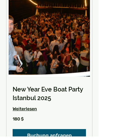
New Year Eve Boat Party
Istanbul 2025
Weiterlesen
180
180 $
US-
Dollar
Buchung anfragen